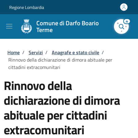
Salta al contenuto principale
Skip to footer content
Regione Lombardia
Comune di Darfo Boario
AI
Terme
Briciole di pane
Home
/
Servizi
/
Anagrafe e stato civile
/
Rinnovo della dichiarazione di dimora abituale per
cittadini extracomunitari
Rinnovo della
dichiarazione di dimora
abituale per cittadini
extracomunitari