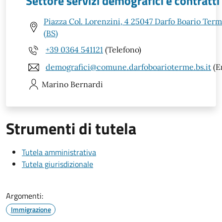
Settore servizi demografici e contratti
Piazza Col. Lorenzini, 4 25047 Darfo Boario Ter
(BS)
+39 0364 541121
(Telefono)
demografici@comune.darfoboarioterme.bs.it
(E
Marino
Bernardi
Strumenti di tutela
Tutela amministrativa
Tutela giurisdizionale
Argomenti:
Immigrazione