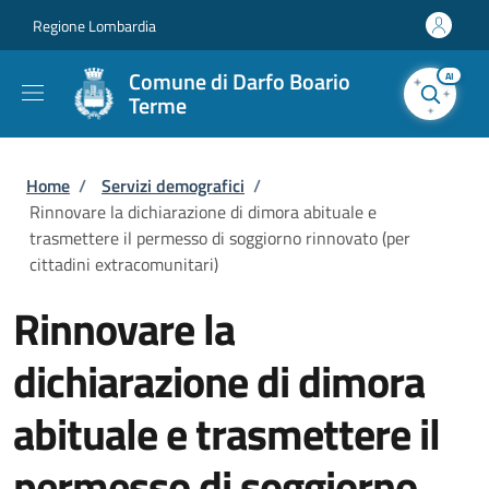
Salta al contenuto principale
Skip to footer content
Regione Lombardia
Comune di Darfo Boario
AI
Terme
Briciole di pane
Home
/
Servizi demografici
/
Rinnovare la dichiarazione di dimora abituale e
trasmettere il permesso di soggiorno rinnovato (per
cittadini extracomunitari)
Rinnovare la
dichiarazione di dimora
abituale e trasmettere il
permesso di soggiorno