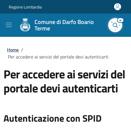
Salta al contenuto principale
Skip to footer content
Regione Lombardia
Comune di Darfo Boario
AI
Terme
Briciole di pane
Home
/
Per accedere ai servizi del portale devi autenticarti
Per accedere ai servizi del
portale devi autenticarti
Autenticazione con SPID