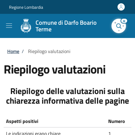
Salta al contenuto principale
Skip to footer content
Regione Lombardia
Comune di Darfo Boario
AI
Terme
Briciole di pane
Home
/
Riepilogo valutazioni
Riepilogo valutazioni
Riepilogo delle valutazioni sulla
chiarezza informativa delle pagine
Aspetti positivi
Numero
Le indicazioni erano chiare
1