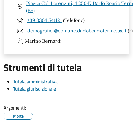
Piazza Col. Lorenzini, 4 25047 Darfo Boario Ter
(BS)
+39 0364 541121
(Telefono)
demografici@comune.darfoboarioterme.bs.it
(E
Marino
Bernardi
Strumenti di tutela
Tutela amministrativa
Tutela giurisdizionale
Argomenti:
Morte