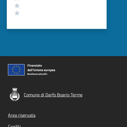
Valuta 2 stelle su 5
Valuta 1 stelle su 5
Comune di Darfo Boario Terme
Footer menu
Area riservata
Crediti