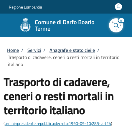
Salta al contenuto principale
Skip to footer content
Regione Lombardia
Comune di Darfo Boario
AI
Terme
Briciole di pane
Home
/
Servizi
/
Anagrafe e stato civile
/
Trasporto di cadavere, ceneri o resti mortali in territorio
italiano
Trasporto di cadavere,
ceneri o resti mortali in
territorio italiano
(
urn:nir:presidente.repubblica:decreto:1990-09-10;285~art24
)