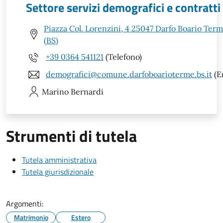
Settore servizi demografici e contratti
Piazza Col. Lorenzini, 4 25047 Darfo Boario Ter
(BS)
+39 0364 541121
(Telefono)
demografici@comune.darfoboarioterme.bs.it
(E
Marino
Bernardi
Strumenti di tutela
Tutela amministrativa
Tutela giurisdizionale
Argomenti:
Matrimonio
Estero