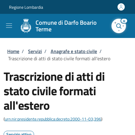
Salta al contenuto principale
Skip to footer content
Regione Lombardia
Comune di Darfo Boario
AI
Terme
Briciole di pane
Home
/
Servizi
/
Anagrafe e stato civile
/
Trascrizione di atti di stato civile formati all'estero
Trascrizione di atti di
stato civile formati
all'estero
(
urn:nir:presidente.repubblica:decreto:2000-11-03;396
)
Servizio attivo