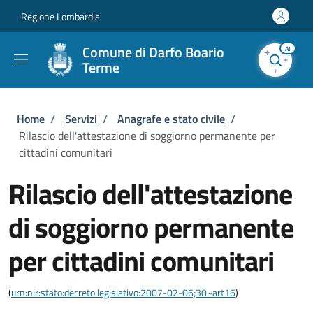
Salta al contenuto principale
Skip to footer content
Regione Lombardia
Comune di Darfo Boario
AI
Terme
Briciole di pane
Home
/
Servizi
/
Anagrafe e stato civile
/
Rilascio dell'attestazione di soggiorno permanente per
cittadini comunitari
Rilascio dell'attestazione
di soggiorno permanente
per cittadini comunitari
(
urn:nir:stato:decreto.legislativo:2007-02-06;30~art16
)