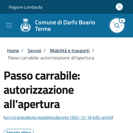
Salta al contenuto principale
Skip to footer content
Regione Lombardia
Comune di Darfo Boario
AI
Terme
Briciole di pane
Home
/
Servizi
/
Mobilità e trasporti
/
Passo carrabile: autorizzazione all'apertura
Passo carrabile:
autorizzazione
all'apertura
(
urn:nir:presidente.repubblica:decreto:1992-12-16;495~art46
)
Servizio attivo