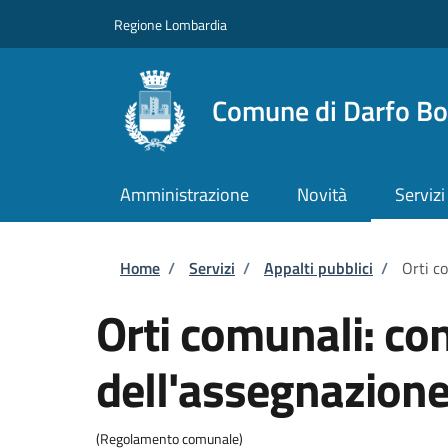
Salta al contenuto principale
Skip to footer content
Regione Lombardia
Comune di Darfo Bo
Amministrazione
Novità
Servizi
Briciole di pane
Home
/
Servizi
/
Appalti pubblici
/
Orti c
Orti comunali: co
dell'assegnazion
(Regolamento comunale)