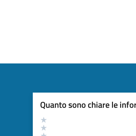
Quanto sono chiare le info
Valutazione
Valuta 5 stelle su 5
Valuta 4 stelle su 5
Valuta 3 stelle su 5