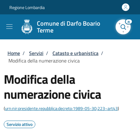
Salta al contenuto principale
Skip to footer content
Regione Lombardia
Comune di Darfo Boario
AI
Terme
Briciole di pane
Home
/
Servizi
/
Catasto e urbanistica
/
Modifica della numerazione civica
Modifica della
numerazione civica
(
urn:nir:presidente.repubblica:decreto:1989-05-30;223~art43
)
Servizio attivo