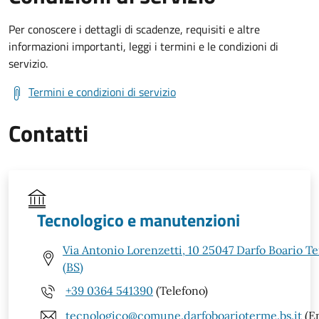
Per conoscere i dettagli di scadenze, requisiti e altre
informazioni importanti, leggi i termini e le condizioni di
servizio.
Termini e condizioni di servizio
Contatti
Tecnologico e manutenzioni
Via Antonio Lorenzetti, 10 25047 Darfo Boario T
(BS)
+39 0364 541390
(Telefono)
tecnologico@comune.darfoboarioterme.bs.it
(Em