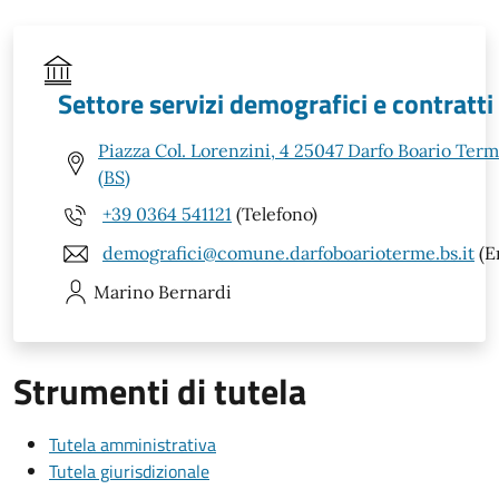
Settore servizi demografici e contratti
Piazza Col. Lorenzini, 4 25047 Darfo Boario Ter
(BS)
+39 0364 541121
(Telefono)
demografici@comune.darfoboarioterme.bs.it
(E
Marino
Bernardi
Strumenti di tutela
Tutela amministrativa
Tutela giurisdizionale