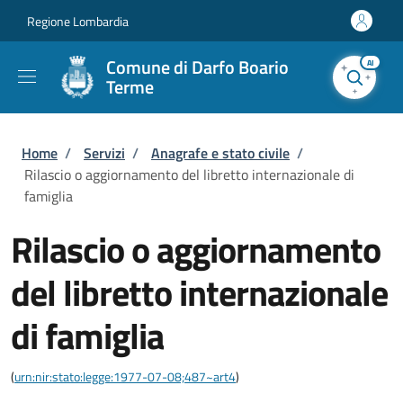
Salta al contenuto principale
Skip to footer content
Regione Lombardia
Comune di Darfo Boario
AI
Terme
Briciole di pane
Home
/
Servizi
/
Anagrafe e stato civile
/
Rilascio o aggiornamento del libretto internazionale di
famiglia
Rilascio o aggiornamento
del libretto internazionale
di famiglia
(
urn:nir:stato:legge:1977-07-08;487~art4
)