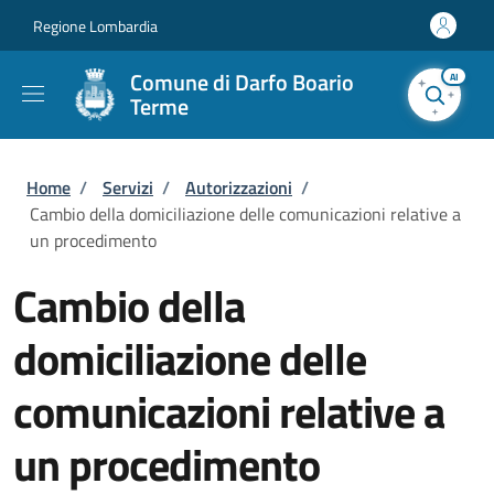
Salta al contenuto principale
Skip to footer content
Regione Lombardia
Comune di Darfo Boario
AI
Terme
Briciole di pane
Home
/
Servizi
/
Autorizzazioni
/
Cambio della domiciliazione delle comunicazioni relative a
un procedimento
Cambio della
domiciliazione delle
comunicazioni relative a
un procedimento