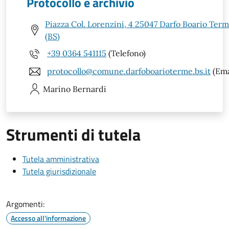
Protocollo e archivio
Piazza Col. Lorenzini, 4 25047 Darfo Boario Ter
(BS)
+39 0364 541115
(Telefono)
protocollo@comune.darfoboarioterme.bs.it
(Ema
Marino
Bernardi
Strumenti di tutela
Tutela amministrativa
Tutela giurisdizionale
Argomenti:
Accesso all'informazione