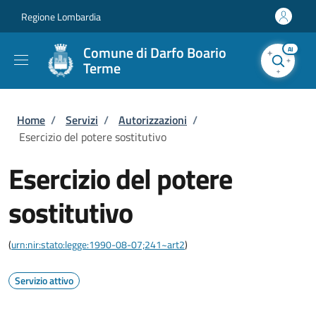
Salta al contenuto principale
Skip to footer content
Regione Lombardia
Comune di Darfo Boario
AI
Terme
Briciole di pane
Home
/
Servizi
/
Autorizzazioni
/
Esercizio del potere sostitutivo
Esercizio del potere
sostitutivo
(
urn:nir:stato:legge:1990-08-07;241~art2
)
Servizio attivo