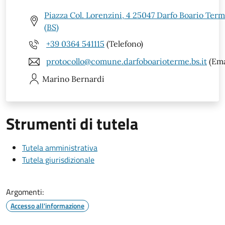
Piazza Col. Lorenzini, 4 25047 Darfo Boario Ter
(BS)
+39 0364 541115
(Telefono)
protocollo@comune.darfoboarioterme.bs.it
(Ema
Marino
Bernardi
Strumenti di tutela
Tutela amministrativa
Tutela giurisdizionale
Argomenti:
Accesso all'informazione