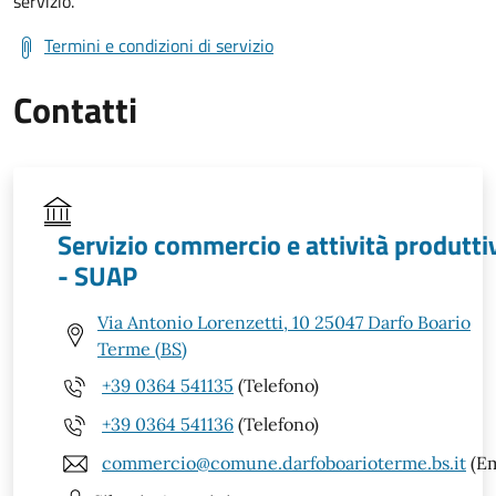
servizio.
Termini e condizioni di servizio
Contatti
Servizio commercio e attività produtti
- SUAP
Via Antonio Lorenzetti, 10 25047 Darfo Boario
Terme (BS)
+39 0364 541135
(Telefono)
+39 0364 541136
(Telefono)
commercio@comune.darfoboarioterme.bs.it
(Em