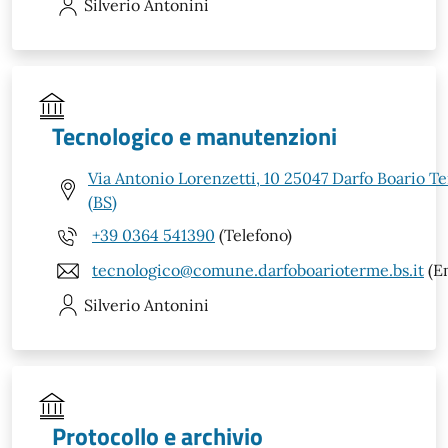
Silverio
Antonini
Tecnologico e manutenzioni
Via Antonio Lorenzetti, 10 25047 Darfo Boario T
(BS)
+39 0364 541390
(Telefono)
tecnologico@comune.darfoboarioterme.bs.it
(Em
Silverio
Antonini
Protocollo e archivio