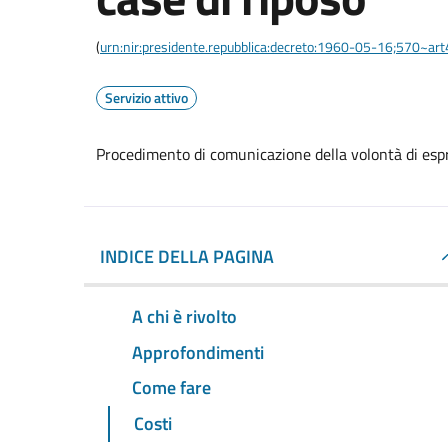
(
urn:nir:presidente.repubblica:decreto:1960-05-16;570~ar
Servizio attivo
Procedimento di comunicazione della volontà di espri
INDICE DELLA PAGINA
A chi è rivolto
Approfondimenti
Come fare
Costi