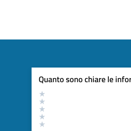
Quanto sono chiare le info
Valutazione
Valuta 5 stelle su 5
Valuta 4 stelle su 5
Valuta 3 stelle su 5
Valuta 2 stelle su 5
Valuta 1 stelle su 5