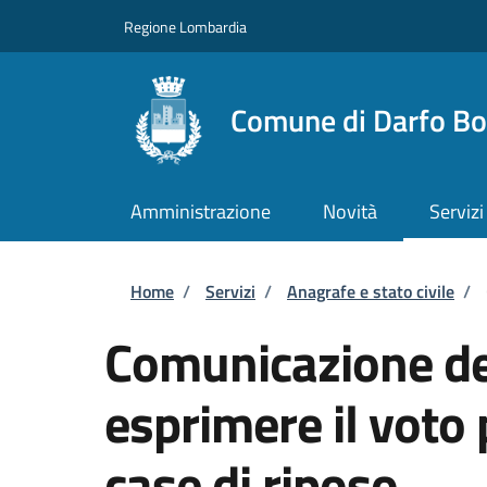
Salta al contenuto principale
Skip to footer content
Regione Lombardia
Comune di Darfo Bo
Amministrazione
Novità
Servizi
Briciole di pane
Home
/
Servizi
/
Anagrafe e stato civile
/
Comunicazione del
esprimere il voto
case di riposo