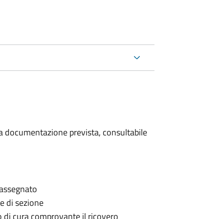
 la documentazione prevista, consultabile
è assegnato
le di sezione
go di cura comprovante il ricovero