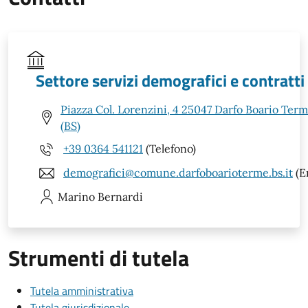
Settore servizi demografici e contratti
Piazza Col. Lorenzini, 4 25047 Darfo Boario Ter
(BS)
+39 0364 541121
(Telefono)
demografici@comune.darfoboarioterme.bs.it
(E
Marino
Bernardi
Strumenti di tutela
Tutela amministrativa
Tutela giurisdizionale