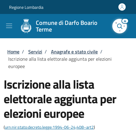
Salta al contenuto principale
Skip to footer content
Regione Lombardia
Comune di Darfo Boario
AI
Terme
Briciole di pane
Home
/
Servizi
/
Anagrafe e stato civile
/
Iscrizione alla lista elettorale aggiunta per elezioni
europee
Iscrizione alla lista
elettorale aggiunta per
elezioni europee
(
urn:nir:stato:decreto.legge:1994-06-24;408~art2
)