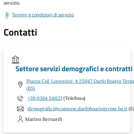
servizio.
Termini e condizioni di servizio
Contatti
Settore servizi demografici e contratti
Piazza Col. Lorenzini, 4 25047 Darfo Boario Ter
(BS)
+39 0364 541121
(Telefono)
demografici@comune.darfoboarioterme.bs.it
(E
Marino
Bernardi