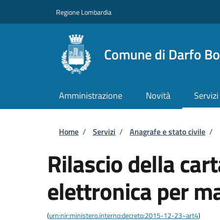
Salta al contenuto principale
Skip to footer content
Regione Lombardia
Comune di Darfo Bo
Amministrazione
Novità
Servizi
Briciole di pane
Home
/
Servizi
/
Anagrafe e stato civile
/
Rilascio della cart
elettronica per m
(
urn:nir:ministero.interno:decreto:2015-12-23~art4
)