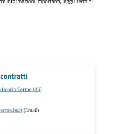
tre informazioni importanti, leggi i termini
 contratti
o Boario Terme (BS)
erme.bs.it
(Email)