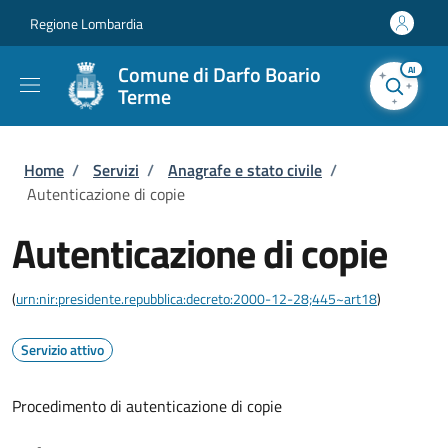
Salta al contenuto principale
Skip to footer content
Regione Lombardia
Comune di Darfo Boario
AI
Terme
Briciole di pane
Home
/
Servizi
/
Anagrafe e stato civile
/
Autenticazione di copie
Autenticazione di copie
(
urn:nir:presidente.repubblica:decreto:2000-12-28;445~art18
)
Servizio attivo
Procedimento di autenticazione di copie