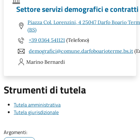
Settore servizi demografici e contratti
Piazza Col. Lorenzini, 4 25047 Darfo Boario Ter
(BS)
+39 0364 541121
(Telefono)
demografici@comune.darfoboarioterme.bs.it
(E
Marino
Bernardi
Strumenti di tutela
Tutela amministrativa
Tutela giurisdizionale
Argomenti: