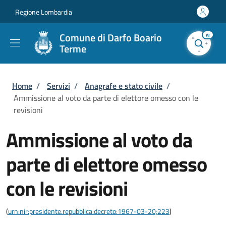
Salta al contenuto principale
Skip to footer content
Regione Lombardia
Comune di Darfo Boario
AI
Terme
Briciole di pane
Home
/
Servizi
/
Anagrafe e stato civile
/
Ammissione al voto da parte di elettore omesso con le
revisioni
Ammissione al voto da
parte di elettore omesso
con le revisioni
(
urn:nir:presidente.repubblica:decreto:1967-03-20;223
)