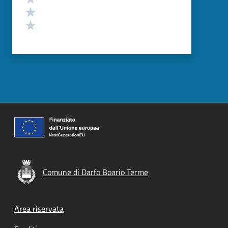
Valuta 2 stelle su 5
Valuta 1 stelle su 5
Comune di Darfo Boario Terme
Footer menu
Area riservata