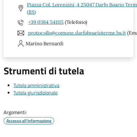
Piazza Col. Lorenzini, 4 25047 Darfo Boario Ter
(BS)
+39 0364 541115
(Telefono)
protocollo@comune.darfoboarioterme.bs.it
(Ema
Marino
Bernardi
Strumenti di tutela
Tutela amministrativa
Tutela giurisdizionale
Argomenti:
Accesso all'informazione