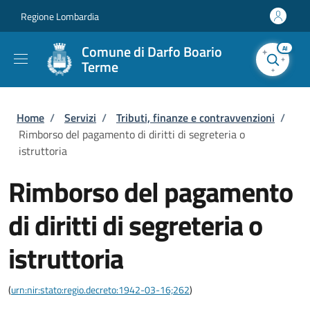
Salta al contenuto principale
Skip to footer content
Regione Lombardia
Comune di Darfo Boario
AI
Terme
Briciole di pane
Home
/
Servizi
/
Tributi, finanze e contravvenzioni
/
Rimborso del pagamento di diritti di segreteria o
istruttoria
Rimborso del pagamento
di diritti di segreteria o
istruttoria
(
urn:nir:stato:regio.decreto:1942-03-16;262
)