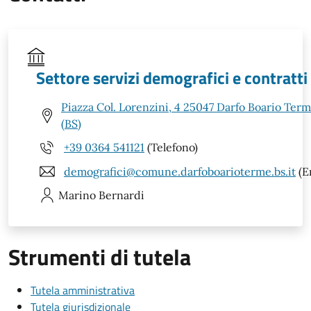
Settore servizi demografici e contratti
Piazza Col. Lorenzini, 4 25047 Darfo Boario Ter
(BS)
+39 0364 541121
(Telefono)
demografici@comune.darfoboarioterme.bs.it
(E
Marino
Bernardi
Strumenti di tutela
Tutela amministrativa
Tutela giurisdizionale