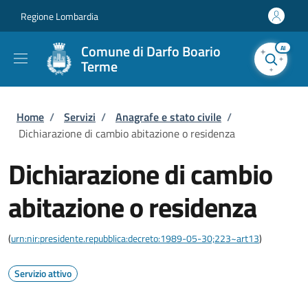
Salta al contenuto principale
Skip to footer content
Regione Lombardia
Comune di Darfo Boario
AI
Terme
Briciole di pane
Home
/
Servizi
/
Anagrafe e stato civile
/
Dichiarazione di cambio abitazione o residenza
Dichiarazione di cambio
abitazione o residenza
(
urn:nir:presidente.repubblica:decreto:1989-05-30;223~art13
)
Servizio attivo