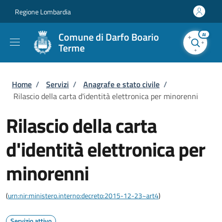
Salta al contenuto principale
Skip to footer content
Regione Lombardia
Comune di Darfo Boario
AI
Terme
Briciole di pane
Home
/
Servizi
/
Anagrafe e stato civile
/
Rilascio della carta d'identità elettronica per minorenni
Rilascio della carta
d'identità elettronica per
minorenni
(
urn:nir:ministero.interno:decreto:2015-12-23~art4
)
Servizio attivo